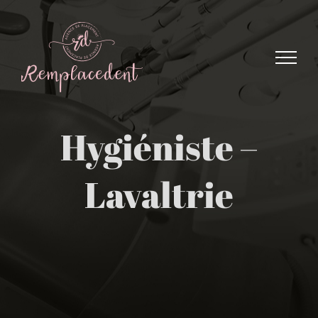
Skip
to
content
Hygiéniste –
Lavaltrie