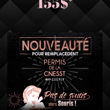
155$
*