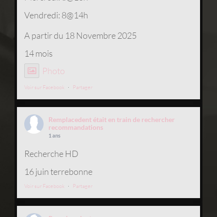
Vendredi: 8@14h
A partir du 18 Novembre 2025
14 mois
Photo
Voir sur Facebook
·
Partager
Remplacedent
était en train de rechercher
recommandations
1 ans
Recherche HD
16 juin terrebonne
Voir sur Facebook
·
Partager