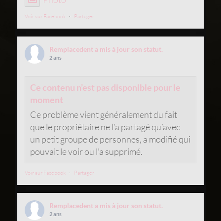
Voir sur Facebook
·
Partager
Remplacedent
a mis à jour son statut.
2 ans
Ce contenu n’est pas disponible pour le
moment
Ce problème vient généralement du fait
que le propriétaire ne l’a partagé qu’avec
un petit groupe de personnes, a modifié qui
pouvait le voir ou l’a supprimé.
Voir sur Facebook
·
Partager
Remplacedent
a mis à jour son statut.
2 ans