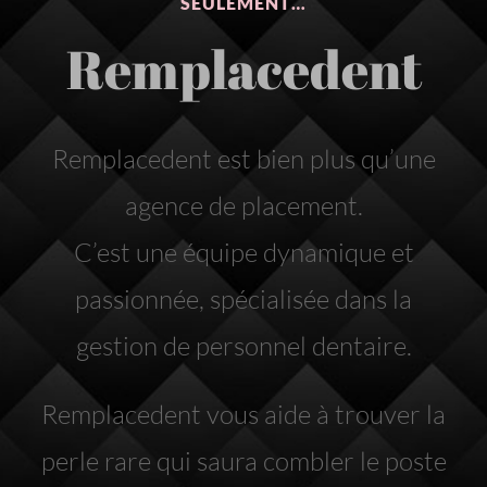
SEULEMENT…
Remplacedent
Remplacedent est bien plus qu’une
agence de placement.
C’est une équipe dynamique et
passionnée, spécialisée dans la
gestion de personnel dentaire.
Remplacedent vous aide à trouver la
perle rare qui saura combler le poste