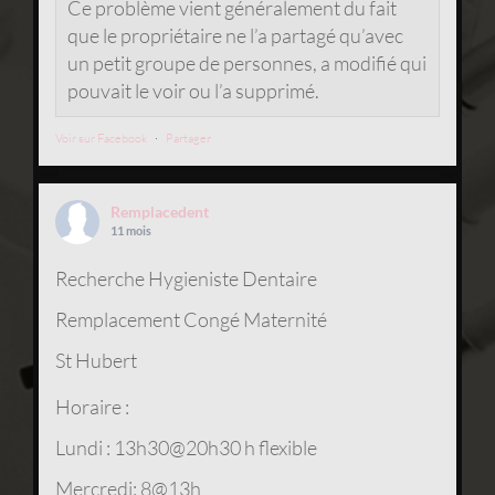
Ce problème vient généralement du fait
que le propriétaire ne l’a partagé qu’avec
un petit groupe de personnes, a modifié qui
pouvait le voir ou l’a supprimé.
Voir sur Facebook
·
Partager
Remplacedent
11 mois
Recherche Hygieniste Dentaire
Remplacement Congé Maternité
St Hubert
Horaire :
Lundi : 13h30@20h30 h flexible
Mercredi: 8@13h