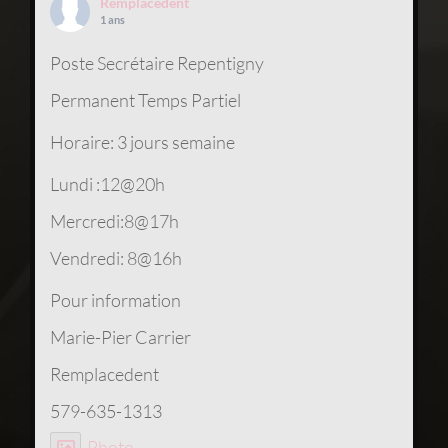
Remplacedent
1 ans
Poste Secrétaire Repentigny
Permanent Temps Partiel
Horaire: 3 jours semaine
Lundi :12@20h
Mercredi:8@17h
Vendredi: 8@16h
Pour information
Marie-Pier Carrier
Remplacedent
579-635-1313
Photo