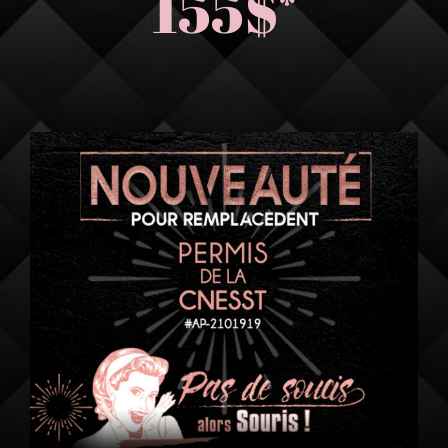
155$
*