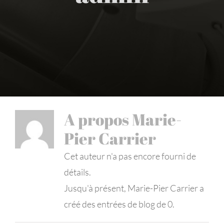
A propos
Marie-
Pier Carrier
Cet auteur n'a pas encore fourni de
détails.
Jusqu'à présent, Marie-Pier Carrier a
créé des entrées de blog de 0.