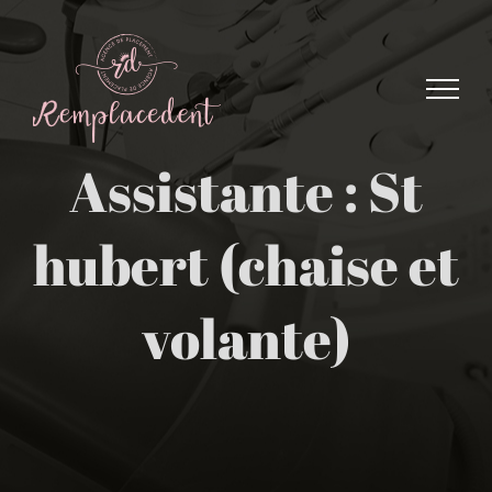
Skip
to
content
Assistante : St
hubert (chaise et
volante)