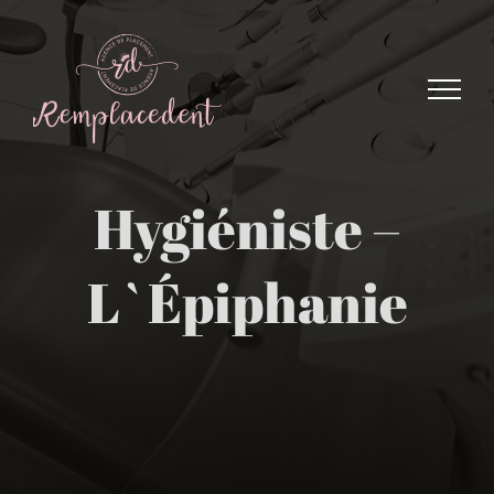
Skip
to
content
Hygiéniste –
L`Épiphanie